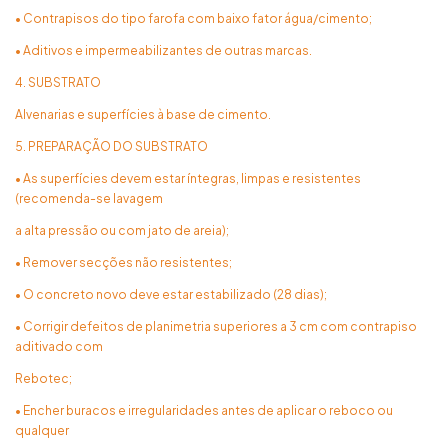
• Contrapisos do tipo farofa com baixo fator água/cimento;
• Aditivos e impermeabilizantes de outras marcas.
4. SUBSTRATO
Alvenarias e superfícies à base de cimento.
5. PREPARAÇÃO DO SUBSTRATO
• As superfícies devem estar íntegras, limpas e resistentes
(recomenda-se lavagem
a alta pressão ou com jato de areia);
• Remover secções não resistentes;
• O concreto novo deve estar estabilizado (28 dias);
• Corrigir defeitos de planimetria superiores a 3 cm com contrapiso
aditivado com
Rebotec;
• Encher buracos e irregularidades antes de aplicar o reboco ou
qualquer