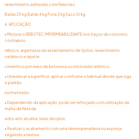
revestimento aditivado com Rebotec.
Balde 20 kg Balde 4 kg Pote 2 kg Saco 10 kg
6. APLICAÇÃO
• Misturar o REBOTEC IMPERMEABILIZANTE nos traços de concreto,
contrapiso,
reboco, argamassa de assentamento de tijolos, revestimento
cerâmico e rejunte
cimentício por meio de betoneira ou misturador elétrico;
• Umedecer a superfície, aplicar conforme o habitual desde que siga
o padrão
normatizado;
• Dependendo da aplicação, pode ser reforçado com utilização de
malha de fibra de
vidro anti-alcalina, telas de nylon;
• Realizar o acabamento com uma desempenadeira ou esponja,
seguindo a textura