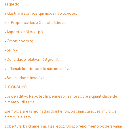
segredo
industrial e aditivos químicos não tóxicos.
8.2. Propriedades e Características
• Aspecto: sólido – pó;
• Odor: inodoro;
• pH: 9 - 11;
• Densidade relativa: 1,68 g/cm³;
• Inflamabilidade: sólido não inflamável;
• Solubilidade: insolúvel.
9. CONSUMO
8% de aditivo Rebotec Impermeabilizante sobre a quantidade de
cimento utilizada.
Exemplos: áreas molhadas (banheiros, piscinas, tanques, muro de
arrimo, laje sem
cobertura, baldrame, sapatas, etc.); Obs.: o rendimento poderá variar