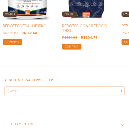
31
%
OFF
39
%
OFF
26
REBOTEC VEDALAJE 15KG
REBOTEC CONCRETO PÓ
REB
10KG
R$229,84
R$159,60
R$77
R$334,83
R$204,75
ASSINE NOSSA NEWSLETTER
DEPARTAMENTOS