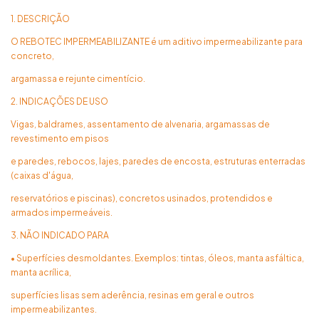
1. DESCRIÇÃO
O REBOTEC IMPERMEABILIZANTE é um aditivo impermeabilizante para
concreto,
argamassa e rejunte cimentício.
2. INDICAÇÕES DE USO
Vigas, baldrames, assentamento de alvenaria, argamassas de
revestimento em pisos
e paredes, rebocos, lajes, paredes de encosta, estruturas enterradas
(caixas d'água,
reservatórios e piscinas), concretos usinados, protendidos e
armados impermeáveis.
3. NÃO INDICADO PARA
• Superfícies desmoldantes. Exemplos: tintas, óleos, manta asfáltica,
manta acrílica,
superfícies lisas sem aderência, resinas em geral e outros
impermeabilizantes.