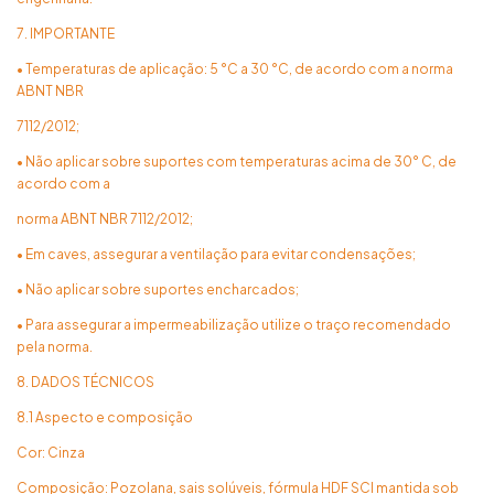
7. IMPORTANTE
• Temperaturas de aplicação: 5 °C a 30 °C, de acordo com a norma
ABNT NBR
7112/2012;
• Não aplicar sobre suportes com temperaturas acima de 30° C, de
acordo com a
norma ABNT NBR 7112/2012;
• Em caves, assegurar a ventilação para evitar condensações;
• Não aplicar sobre suportes encharcados;
• Para assegurar a impermeabilização utilize o traço recomendado
pela norma.
8. DADOS TÉCNICOS
8.1 Aspecto e composição
Cor: Cinza
Composição: Pozolana, sais solúveis, fórmula HDF SCI mantida sob