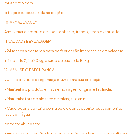
de acordo com
o traço e espessura da aplicação.
10. ARMAZENAGEM
Armazenar o produto em local coberto, fresco, seco e ventilado.
11. VALIDADE E EMBALAGEM
• 24 meses a contar da data de fabricação impressa na embalagem;
• Balde de 2, 4 e 20 kg, e saco de papel de 10 kg.
12. MANUSEIO E SEGURANÇA
• Utilize óculos de segurança e luvas para sua proteção;
• Mantenha o produto em sua embalagem original e fechada;
• Mantenha fora do alcance de crianças e animais;
• Caso ocorra contato com a pele e consequente ressecamento,
lave com água
corrente abundante;
• Em caso de ingestão do produto, o médico deverá ser consultado;