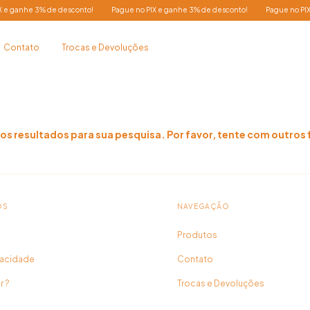
 ganhe 3% de desconto!
Pague no PIX e ganhe 3% de desconto!
Pague no PIX e
Contato
Trocas e Devoluções
s resultados para sua pesquisa. Por favor, tente com outros f
OS
NAVEGAÇÃO
Produtos
ivacidade
Contato
 ?
Trocas e Devoluções