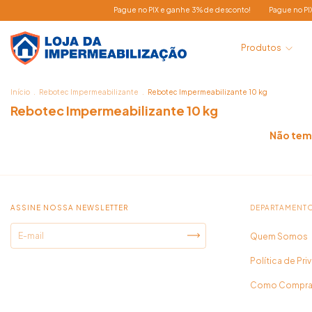
Pague no PIX e ganhe 3% de desconto!
Pague no PIX e
Produtos
Início
.
Rebotec Impermeabilizante
.
Rebotec Impermeabilizante 10 kg
Rebotec Impermeabilizante 10 kg
Não temo
ASSINE NOSSA NEWSLETTER
DEPARTAMENT
Quem Somos
Política de Pr
Como Comprar