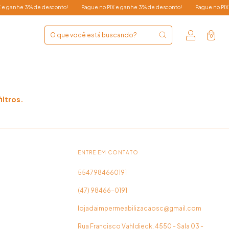
 ganhe 3% de desconto!
Pague no PIX e ganhe 3% de desconto!
Pague no PIX e 
0
iltros.
ENTRE EM CONTATO
5547984660191
(47) 98466-0191
lojadaimpermeabilizacaosc@gmail.com
Rua Francisco Vahldieck, 4550 - Sala 03 -